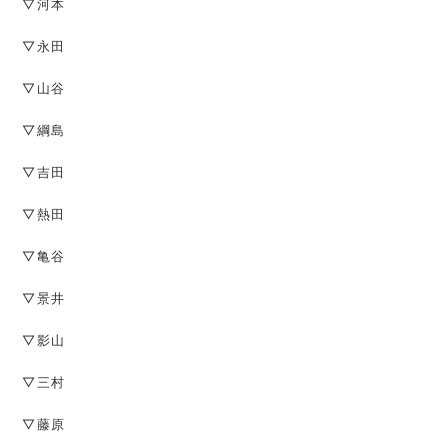
▽河本
▽永田
▽山谷
▽綱島
▽吉田
▽熱田
▽亀谷
▽景井
▽影山
▽三村
▽藤原