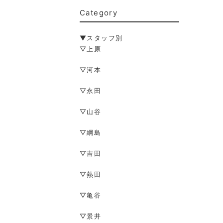
Category
▼スタッフ別
▽上原
▽河本
▽永田
▽山谷
▽綱島
▽吉田
▽熱田
▽亀谷
▽景井