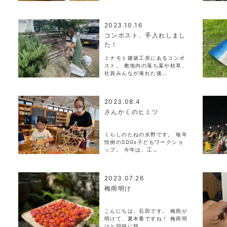
2023.10.16
コンポスト、手入れしまし
た！
ミナモト建築工房にあるコンポ
スト。 敷地内の落ち葉や枯草、
社員みんなが淹れた後…
2023.08.4
さんかくのヒミツ
くらしのたねの永野です。 毎年
恒例のSDGs子どもワークショ
ップ。 今年は、工…
2023.07.26
梅雨明け
こんにちは、石田です。 梅雨が
明けて、夏本番ですね！ 梅雨明
けと同時に我…