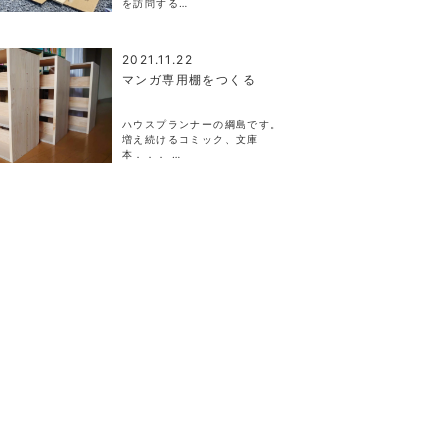
を訪問する…
2021.11.22
マンガ専用棚をつくる
ハウスプランナーの綱島です。
増え続けるコミック、文庫
本．．． …