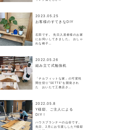
2023.05.25
お客様のすてきなDIY
石田です。 先日入居者様のお家
にお伺いしてきました。 おしゃ
れな椅子…
2022.05.26
組み立て式勉強机
「チルフィットな家」の可変性
間仕切り”SETTE”を開発され
た おいたて工務店さ…
2022.05.8
Y様邸、ご主人による
DIY！
ハウスプランナーの山谷です。
先日、2月にお引渡ししたY様邸