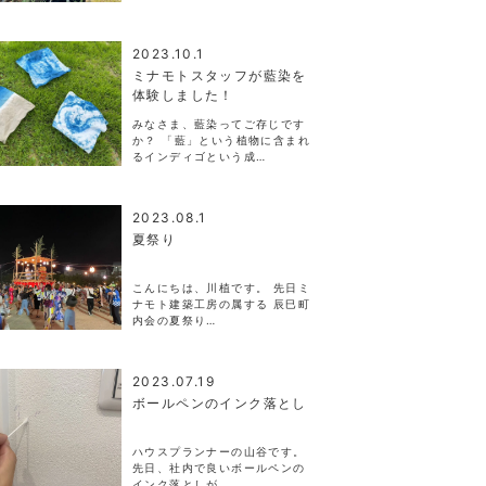
2023.10.1
ミナモトスタッフが藍染を
体験しました！
みなさま、藍染ってご存じです
か？ 「藍」という植物に含まれ
るインディゴという成…
2023.08.1
夏祭り
こんにちは、川植です。 先日ミ
ナモト建築工房の属する 辰巳町
内会の夏祭り…
2023.07.19
ボールペンのインク落とし
ハウスプランナーの山谷です。
先日、社内で良いボールペンの
インク落としが…