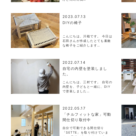
2023.07.13
DIYの椅子
こんにちは、川植です。 今日は
石田さんが作成したとても素敵
な椅子をご紹介します…
2022.07.14
自宅の内壁を塗装しまし
た。
こんにちは、三村です。 自宅の
内壁を、子どもと一緒に、DIY
で塗装しました…
2022.05.17
「チルフィットな家」可動
間仕切り取付中
自分で可動できる間仕切り
「SETTE」を取り付けていま