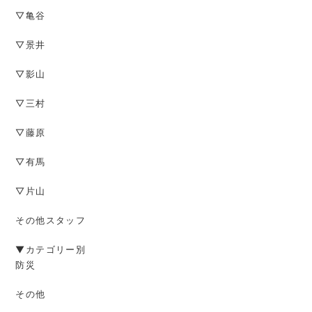
▽亀谷
▽景井
▽影山
▽三村
▽藤原
▽有馬
▽片山
その他スタッフ
▼カテゴリー別
防災
その他