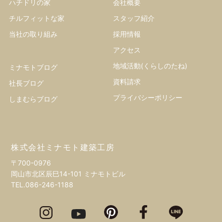
ハチドリの家
会社概要
チルフィットな家
スタッフ紹介
当社の取り組み
採用情報
アクセス
地域活動(くらしのたね)
ミナモトブログ
資料請求
社長ブログ
プライバシーポリシー
しまむらブログ
株式会社ミナモト建築工房
〒700-0976
岡山市北区辰巳14-101 ミナモトビル
TEL.
086-246-1188