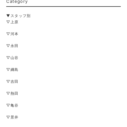
Category
▼スタッフ別
▽上原
▽河本
▽永田
▽山谷
▽綱島
▽吉田
▽熱田
▽亀谷
▽景井