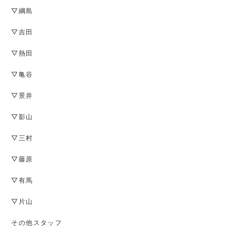
▽綱島
▽吉田
▽熱田
▽亀谷
▽景井
▽影山
▽三村
▽藤原
▽有馬
▽片山
その他スタッフ