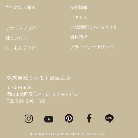
当社の取り組み
採用情報
アクセス
地域活動(くらしのたね)
ミナモトブログ
資料請求
社長ブログ
プライバシーポリシー
しまむらブログ
株式会社ミナモト建築工房
〒700-0976
岡山市北区辰巳14-101 ミナモトビル
TEL.
086-246-1188
© MINAMOTO ARCHITECTURE WORKS inc.