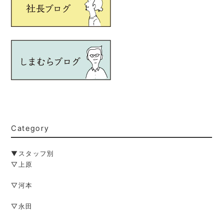
Category
▼スタッフ別
▽上原
▽河本
▽永田