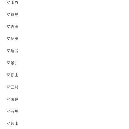
▽山谷
▽綱島
▽吉田
▽熱田
▽亀谷
▽景井
▽影山
▽三村
▽藤原
▽有馬
▽片山