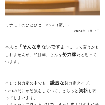
ミナモトのひとびと vo.4（藤川）
2024年01月25日
「そんな事ないですよ～」
本人は
って言うかも
努力家
しれませんが、私は藤川さんを
だと思って
います。
謙虚な
そして努力家の中でも、
努力家タイプ。
資格
いつの間にか勉強をしていて、さらっと
も取
ってしまいます。
（さらっとに見えるだけで、きっと本人は沢山頑張