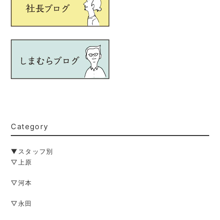
Category
▼スタッフ別
▽上原
▽河本
▽永田