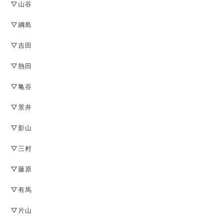
▽山谷
▽綱島
▽吉田
▽熱田
▽亀谷
▽景井
▽影山
▽三村
▽藤原
▽有馬
▽片山