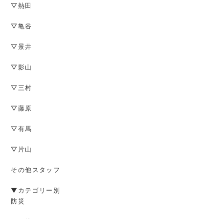
▽熱田
▽亀谷
▽景井
▽影山
▽三村
▽藤原
▽有馬
▽片山
その他スタッフ
▼カテゴリー別
防災