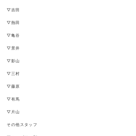
▽吉田
▽熱田
▽亀谷
▽景井
▽影山
▽三村
▽藤原
▽有馬
▽片山
その他スタッフ