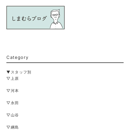
Category
▼スタッフ別
▽上原
▽河本
▽永田
▽山谷
▽綱島