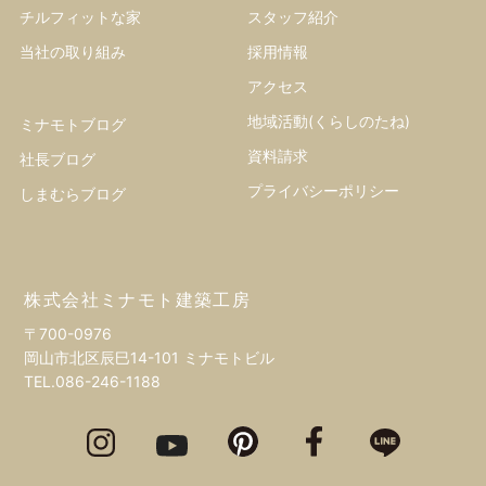
チルフィットな家
スタッフ紹介
当社の取り組み
採用情報
アクセス
地域活動(くらしのたね)
ミナモトブログ
資料請求
社長ブログ
プライバシーポリシー
しまむらブログ
株式会社ミナモト建築工房
〒700-0976
岡山市北区辰巳14-101 ミナモトビル
TEL.
086-246-1188