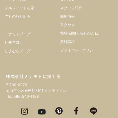
チルフィットな家
スタッフ紹介
当社の取り組み
採用情報
アクセス
地域活動(くらしのたね)
ミナモトブログ
資料請求
社長ブログ
プライバシーポリシー
しまむらブログ
株式会社ミナモト建築工房
〒700-0976
岡山市北区辰巳14-101 ミナモトビル
TEL.
086-246-1188