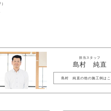
坪）
坪）
担当スタッフ
島村 純直
島村 純直の他の施工例はこ