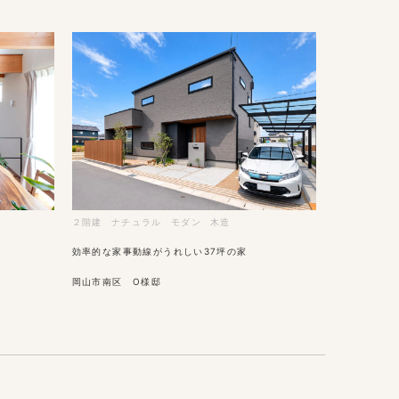
２階建
ナチュラル
モダン
木造
効率的な家事動線がうれしい37坪の家
岡山市南区 O様邸