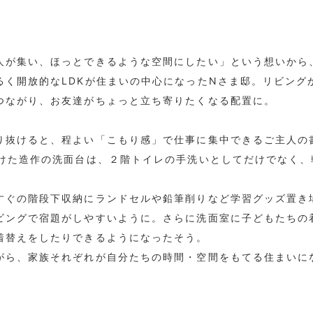
人が集い、ほっとできるような空間にしたい」という想いから
るく開放的なLDKが住まいの中心になったNさま邸。リビング
つながり、お友達がちょっと立ち寄りたくなる配置に。
り抜けると、程よい「こもり感」で仕事に集中できるご主人の
設けた造作の洗面台は、２階トイレの手洗いとしてだけでなく
すぐの階段下収納にランドセルや鉛筆削りなど学習グッズ置き
ビングで宿題がしやすいように。さらに洗面室に子どもたちの
着替えをしたりできるようになったそう。
がら、家族それぞれが自分たちの時間・空間をもてる住まいに