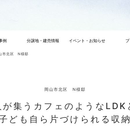
事例
分譲地・建売情報
イベント・お知らせ
ブ
山市北区 N様邸
岡山市北区 N様邸
人が集うカフェのようなLDK
子ども自ら片づけられる収