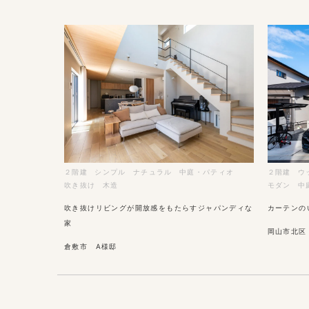
２階建
シンプル
ナチュラル
中庭・パティオ
２階建
ウ
吹き抜け
木造
モダン
中
吹き抜けリビングが開放感をもたらすジャパンディな
カーテンの
家
岡山市北区
倉敷市 A様邸