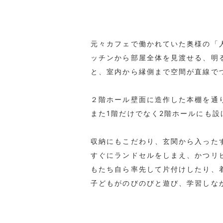
元々カフェで働かれていた奥様の「
ッチンから部屋全体を見渡せる、明
と、室内から縁側まで空間が直線で
２階ホール壁面に造作した本棚を通
また1階だけでなく2階ホールにも
収納にもこだわり、玄関から入った
すぐにランドセルをしまえ、かつリ
もたち自ら率先して片付けしたり、
子どもがのびのびと遊び、学習しな