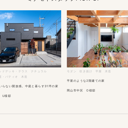
ッドデッキ・テラス
ナチュラル
モダン
吹き抜け
平屋
木造
庭・パティオ
木造
平屋のような2階建ての家
いらない開放感。中庭と暮らす31坪の家
岡山市中区 O様邸
 U様邸