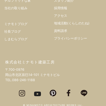
チルフィットな家
スタッフ紹介
当社の取り組み
採用情報
アクセス
地域活動(くらしのたね)
ミナモトブログ
資料請求
社長ブログ
プライバシーポリシー
しまむらブログ
株式会社ミナモト建築工房
〒700-0976
岡山市北区辰巳14-101 ミナモトビル
TEL.
086-246-1188
© MINAMOTO ARCHITECTURE WORKS inc.