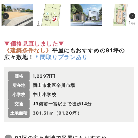
▼価格見直しました▼
《建築条件なし》
平屋にもおすすめの91坪の
広々敷地！
＊間取りプランあり
価格
1,229万円
所在地
岡山市北区辛川市場
小学校
中山小学校
交通
JR備前一宮駅まで徒歩14分
土地面積
301.51㎡（91.20坪）