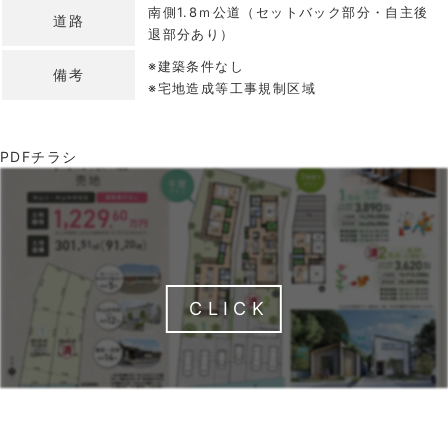
南側1.8ｍ公道（セットバック部分・自主後
道路
退部分あり）
※建築条件なし
備考
※宅地造成等工事規制区域
PDFチラシ
CLICK