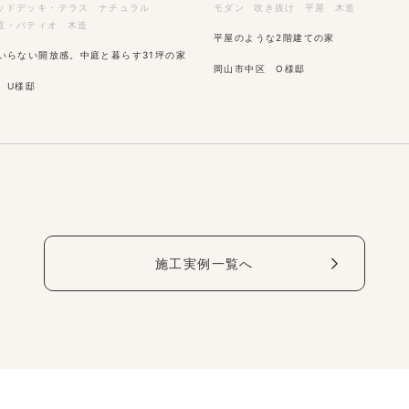
ッドデッキ・テラス
ナチュラル
モダン
吹き抜け
平屋
木造
庭・パティオ
木造
平屋のような2階建ての家
いらない開放感。中庭と暮らす31坪の家
岡山市中区 O様邸
 U様邸
施工実例一覧へ