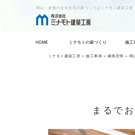
岡山・倉敷の注文住宅の家づくりはミナモト建築工房
HOME
ミナモトの家づくり
施工
ミナモト建築工房
>
施工事例
>
綱島宏明
> 岡
まるでお