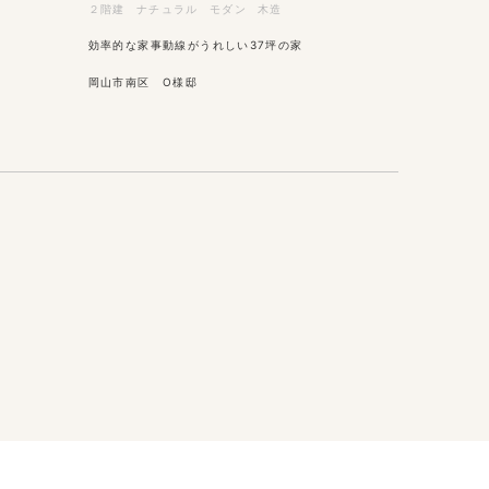
２階建
ナチュラル
モダン
木造
効率的な家事動線がうれしい37坪の家
岡山市南区 O様邸