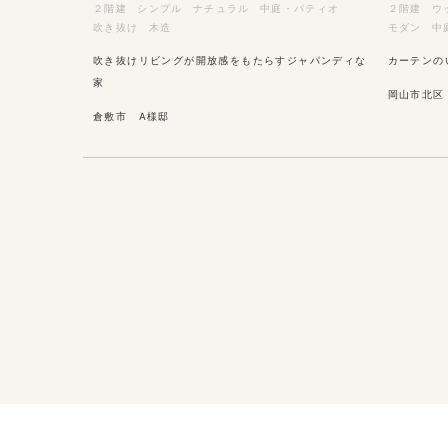
２階建
シンプル
ナチュラル
中庭・パティオ
２階建
ウ
吹き抜け
木造
モダン
中
吹き抜けリビングが開放感をもたらすジャパンディな
カーテンの
家
岡山市北区
倉敷市 A様邸