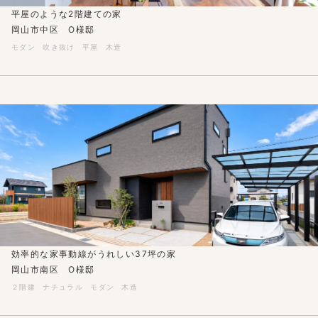
平屋のような2階建ての家
岡山市中区 O様邸
モダン
吹き抜け
平屋
木造
効率的な家事動線がうれしい37坪の家
岡山市南区 O様邸
２階建
ナチュラル
モダン
木造