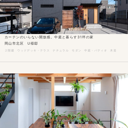
カーテンのいらない開放感。中庭と暮らす31坪の家
岡山市北区 U様邸
２階建
ウッドデッキ・テラス
ナチュラル
モダン
中庭・パティオ
木造