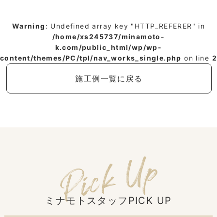
Warning
: Undefined array key "HTTP_REFERER" in
/home/xs245737/minamoto-
k.com/public_html/wp/wp-
content/themes/PC/tpl/nav_works_single.php
on line
2
施工例一覧に戻る
ミナモトスタッフPICK UP