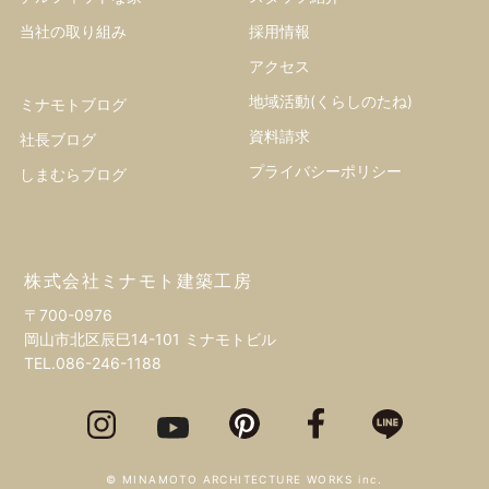
当社の取り組み
採用情報
アクセス
地域活動(くらしのたね)
ミナモトブログ
資料請求
社長ブログ
プライバシーポリシー
しまむらブログ
株式会社ミナモト建築工房
〒700-0976
岡山市北区辰巳14-101 ミナモトビル
TEL.
086-246-1188
© MINAMOTO ARCHITECTURE WORKS inc.