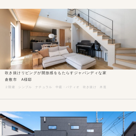
吹き抜けリビングが開放感をもたらすジャパンディな家
倉敷市 A様邸
２階建
シンプル
ナチュラル
中庭・パティオ
吹き抜け
木造