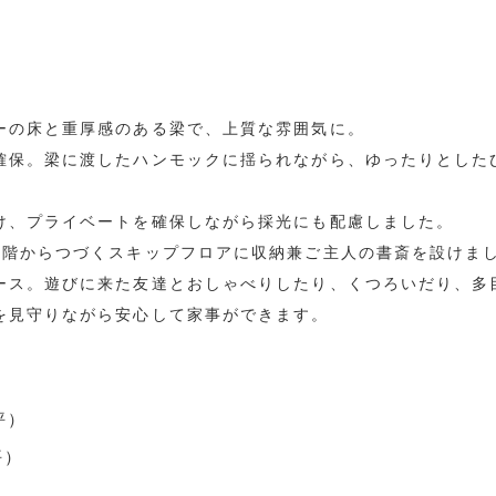
。
ーの床と重厚感のある梁で、上質な雰囲気に。
確保。梁に渡したハンモックに揺られながら、ゆったりとした
け、プライベートを確保しながら採光にも配慮しました。
2階からつづくスキップフロアに収納兼ご主人の書斎を設けま
ース。遊びに来た友達とおしゃべりしたり、くつろいだり、多
を見守りながら安心して家事ができます。
2坪）
坪）