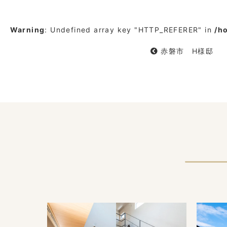
Warning
: Undefined array key "HTTP_REFERER" in
/h
赤磐市 H様邸