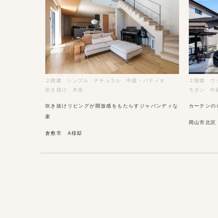
２階建
シンプル
ナチュラル
中庭・パティオ
２階建
ウ
吹き抜け
木造
モダン
中
吹き抜けリビングが開放感をもたらすジャパンディな
カーテンの
家
岡山市北区
倉敷市 A様邸