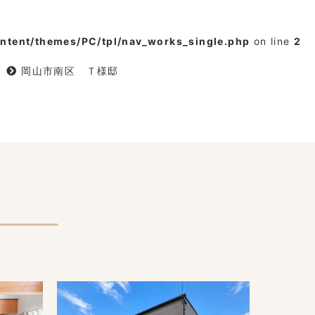
tent/themes/PC/tpl/nav_works_single.php
on line
2
岡山市南区 Ｔ様邸