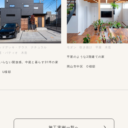
ッドデッキ・テラス
ナチュラル
モダン
吹き抜け
平屋
木造
庭・パティオ
木造
平屋のような2階建ての家
いらない開放感。中庭と暮らす31坪の家
岡山市中区 O様邸
 U様邸
施工実例一覧へ