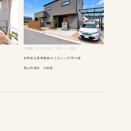
２階建
ナチュラル
モダン
木造
効率的な家事動線がうれしい37坪の家
岡山市南区 O様邸