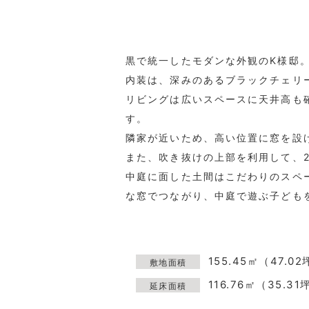
黒で統一したモダンな外観のK様邸
内装は、深みのあるブラックチェリ
リビングは広いスペースに天井高も
す。
隣家が近いため、高い位置に窓を設
また、吹き抜けの上部を利用して、
中庭に面した土間はこだわりのスペ
な窓でつながり、中庭で遊ぶ子ども
155.45㎡（47.0
敷地面積
116.76㎡（35.31
延床面積