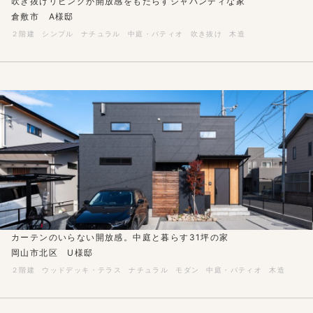
吹き抜けリビングが開放感をもたらすジャパンディな家
倉敷市 A様邸
２階建
シンプル
ナチュラル
中庭・パティオ
吹き抜け
木造
カーテンのいらない開放感。中庭と暮らす31坪の家
岡山市北区 U様邸
２階建
ウッドデッキ・テラス
ナチュラル
モダン
中庭・パティオ
木造