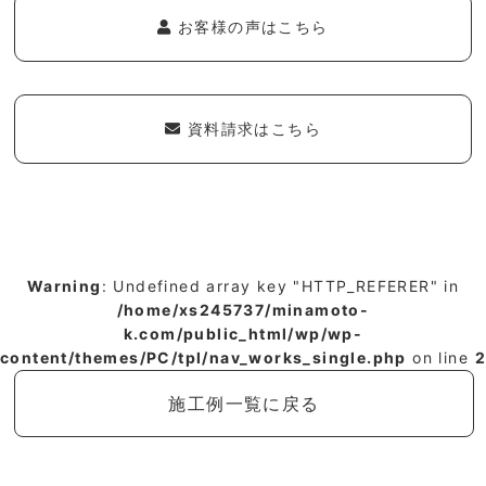
お客様の声はこちら
資料請求はこちら
Warning
: Undefined array key "HTTP_REFERER" in
/home/xs245737/minamoto-
k.com/public_html/wp/wp-
content/themes/PC/tpl/nav_works_single.php
on line
2
施工例一覧に戻る