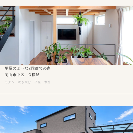
平屋のような2階建ての家
岡山市中区 O様邸
モダン
吹き抜け
平屋
木造