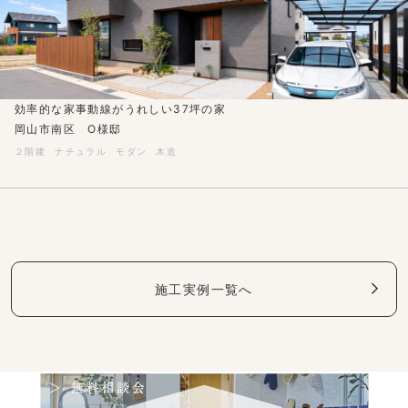
効率的な家事動線がうれしい37坪の家
岡山市南区 O様邸
２階建
ナチュラル
モダン
木造
施工実例一覧へ