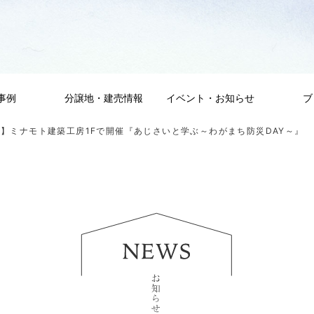
事例
分譲地・建売情報
イベント・お知らせ
ブ
】ミナモト建築工房1Fで開催『あじさいと学ぶ～わがまち防災DAY～』