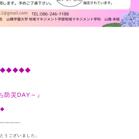
◆◆◆◆◆
！
ち防災DAY～』
◆◆
————-
とうございました。