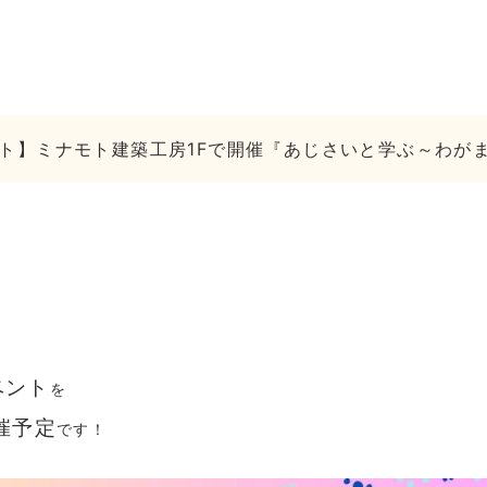
ト】ミナモト建築工房1Fで開催『あじさいと学ぶ～わがま
。
ベント
を
催予定
です！