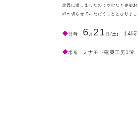
定員に達しましたのでやむなく参加お
締め切らせていただくこととなりまし
6
21
◆
14
日時：
月
日
(土)
◆
ミナモト建築工房1階
場所：