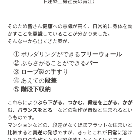
ト建築工房社長の青江）
そのため皆さん
健康
への意識が高く、日常的に身体を動
かすことを
意識
していることが分かりました。
そんな中から出てきた案が、
フリーウォール
① ボルダリングができる
バー
② ぶらさがることができる
ロープ
③
製の手すり
段差
④ あえての
階段下収納
⑤
これらにより
ぶら下がる、つかむ、段差を上がる、かが
む、バランスをとる
…などの動作が自然と生まれるとい
うものです。
マンションなどの、段差がなくほぼフラットな住まいと
比較すると
真逆
の発想ですが、きっとこれが
日常
に溶け
込み毎日の動作となれば違和感もなくなるはずです。