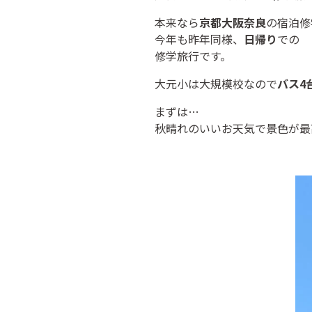
本来なら
京都大阪奈良
の宿泊修
今年も昨年同様、
日帰り
での
修学旅行です。
大元小は大規模校なので
バス4
まずは…
秋晴れのいいお天気で景色が最