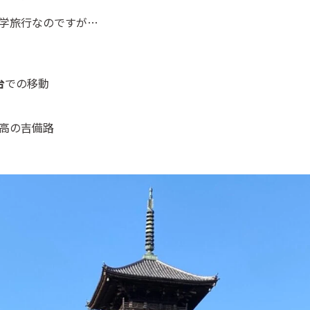
学旅行なのですが…
台
での移動
高の吉備路