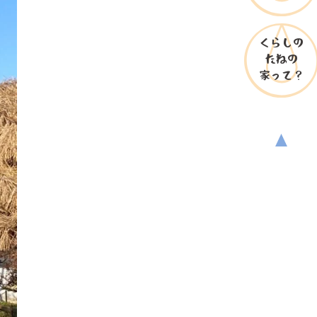
くらしの
たねの
家
って？