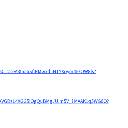
LaC_21eA8I556SflRMwxd.iN1YXoym4FzOW8ls?
sQwKVGDzL4XGG5IOgQuBMgJU.m5V_1MAAK1q5WG6O?