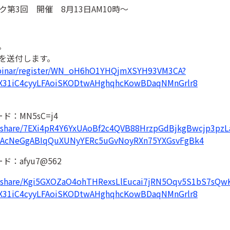
第3回 開催 8月13日AM10時～
。
Lを送付します。
ebinar/register/WN_oH6hO1YHQjmXSYH93VM3CA?
MX31iC4cyyLFAoiSKODtwAHghqhcKowBDaqNMnGrlr8
：MN5sC=j4
ec/share/7EXi4pR4Y6YxUAoBf2c4QVB88HrzpGdBjkgBwcjp3pz
CIAcNeGgABIqQuXUNyYERc5uGvNoyRXn75YXGsvFgBk4
：afyu7@562
rec/share/Kgi5GXOZaO4ohTHRexsLlEucai7jRN5Oqv5S1bS7
MX31iC4cyyLFAoiSKODtwAHghqhcKowBDaqNMnGrlr8